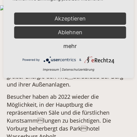
Akzeptieren
Wasserburg Anholt
Ablehnen
Die wehrhafte Burg wurde im 14. Jahrhundert
stark erweitert und im 17. Jahrhundert zu
mehr
einem barocken Residenzschloss umgestaltet.
Nach starken Zerstörungen im Zweiten
Powered by
&
Weltkrieg betrieb die fürstliche Familie mit
Impressum
|
Datenschutzerklärung
großer Energie den Wiederaufbau der Burg
und ihrer Außenanlagen.
Besucher haben ab 2022 wieder die
Möglichkeit, in der Hauptburg die
repräsentativen Säle und die fürstlichen
Kunstsammlungen zu besichtigen. Die
Vorburg beherbergt das Parkhotel
Wasserburg Anholt.