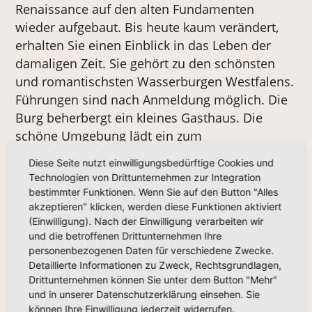
Renaissance auf den alten Fundamenten
wieder aufgebaut. Bis heute kaum verändert,
erhalten Sie einen Einblick in das Leben der
damaligen Zeit. Sie gehört zu den schönsten
und romantischsten Wasserburgen Westfalens.
Führungen sind nach Anmeldung möglich. Die
Burg beherbergt ein kleines Gasthaus. Die
schöne Umgebung lädt ein zum
Spazierengehen, Wandern und Radfahren. Die
Diese Seite nutzt einwilligungsbedürftige Cookies und
nahe Innenstadt von Lüdinghausen selbst ist
Technologien von Drittunternehmen zur Integration
mehr als nur einen Bummel wert. Ein
bestimmter Funktionen. Wenn Sie auf den Button "Alles
lohnendes Ausflugsziel.
akzeptieren" klicken, werden diese Funktionen aktiviert
(Einwilligung). Nach der Einwilligung verarbeiten wir
Berenbrock 1, 59348 Lüdinghausen
und die betroffenen Drittunternehmen Ihre
personenbezogenen Daten für verschiedene Zwecke.
geöffnet Di-So ab 10 Uhr
Detaillierte Informationen zu Zweck, Rechtsgrundlagen,
www.burg-
Drittunternehmen können Sie unter dem Button "Mehr"
vischering.de
und in unserer Datenschutzerklärung einsehen. Sie
können Ihre Einwilligung jederzeit widerrufen.