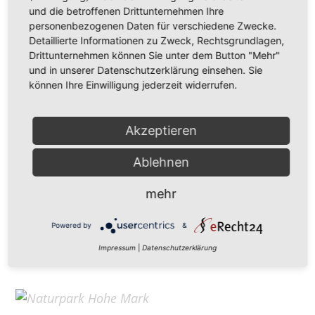
Hohe Mark Tourismus e. V.
und die betroffenen Drittunternehmen Ihre
personenbezogenen Daten für verschiedene Zwecke.
Redderstraße 421,
45711 Datteln
Detaillierte Informationen zu Zweck, Rechtsgrundlagen,
Fon: +49 (
0)2363 377 0
Drittunternehmen können Sie unter dem Button "Mehr"
und in unserer Datenschutzerklärung einsehen. Sie
info@hohe-mark-tourismus.de
können Ihre Einwilligung jederzeit widerrufen.
Impressum
Cookie-Einstellungen
Datenschutz
Akzeptieren
Ablehnen
Home
mehr
Kontakt
Suchen
Powered by
&
Aktuelles
Impressum
|
Datenschutzerklärung
Galerie