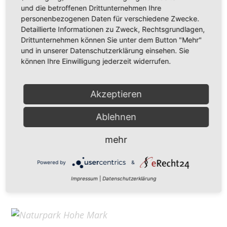
Hohe Mark Tourismus e. V.
und die betroffenen Drittunternehmen Ihre
personenbezogenen Daten für verschiedene Zwecke.
Redderstraße 421,
45711 Datteln
Detaillierte Informationen zu Zweck, Rechtsgrundlagen,
Fon: +49 (
0)2363 377 0
Drittunternehmen können Sie unter dem Button "Mehr"
und in unserer Datenschutzerklärung einsehen. Sie
info@hohe-mark-tourismus.de
können Ihre Einwilligung jederzeit widerrufen.
Impressum
Cookie-Einstellungen
Datenschutz
Akzeptieren
Ablehnen
Home
mehr
Kontakt
Suchen
Powered by
&
Aktuelles
Impressum
|
Datenschutzerklärung
Galerie