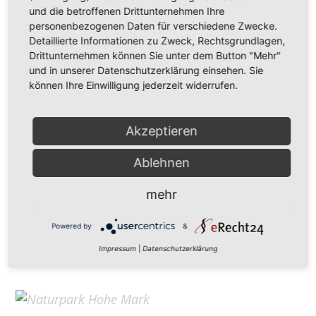
Hohe Mark Tourismus e. V.
und die betroffenen Drittunternehmen Ihre
personenbezogenen Daten für verschiedene Zwecke.
Redderstraße 421,
45711 Datteln
Detaillierte Informationen zu Zweck, Rechtsgrundlagen,
Fon: +49 (
0)2363 377 0
Drittunternehmen können Sie unter dem Button "Mehr"
und in unserer Datenschutzerklärung einsehen. Sie
info@hohe-mark-tourismus.de
können Ihre Einwilligung jederzeit widerrufen.
Impressum
Cookie-Einstellungen
Datenschutz
Akzeptieren
Ablehnen
Home
mehr
Kontakt
Suchen
Powered by
&
Aktuelles
Impressum
|
Datenschutzerklärung
Galerie