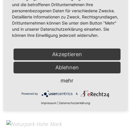
Hohe Mark Tourismus e. V.
und die betroffenen Drittunternehmen Ihre
personenbezogenen Daten für verschiedene Zwecke.
Redderstraße 421,
45711 Datteln
Detaillierte Informationen zu Zweck, Rechtsgrundlagen,
Fon: +49 (
0)2363 377 0
Drittunternehmen können Sie unter dem Button "Mehr"
und in unserer Datenschutzerklärung einsehen. Sie
info@hohe-mark-tourismus.de
können Ihre Einwilligung jederzeit widerrufen.
Impressum
Cookie-Einstellungen
Datenschutz
Akzeptieren
Ablehnen
Home
mehr
Kontakt
Suchen
Powered by
&
Aktuelles
Impressum
|
Datenschutzerklärung
Galerie