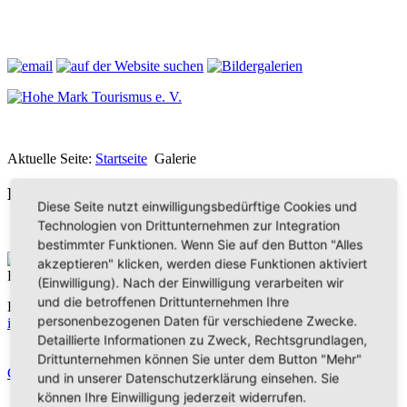
Aktuelle Seite:
Startseite
Galerie
Bilder aus der Hohen Mark
Diese Seite nutzt einwilligungsbedürftige Cookies und
Technologien von Drittunternehmen zur Integration
bestimmter Funktionen. Wenn Sie auf den Button "Alles
Hohe Mark Tourismus e. V.
akzeptieren" klicken, werden diese Funktionen aktiviert
Redderstraße 421,
45711 Datteln
(Einwilligung). Nach der Einwilligung verarbeiten wir
und die betroffenen Drittunternehmen Ihre
Fon: +49 (
0)2363 377 0
personenbezogenen Daten für verschiedene Zwecke.
info@hohe-mark-tourismus.de
Detaillierte Informationen zu Zweck, Rechtsgrundlagen,
Impressum
Drittunternehmen können Sie unter dem Button "Mehr"
Datenschutz
Cookie-Einstellungen
und in unserer Datenschutzerklärung einsehen. Sie
können Ihre Einwilligung jederzeit widerrufen.
Home