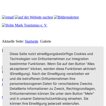
Aktuelle Seite:
Startseite
Galerie
Bilder aus der Hohen Mark
Diese Seite nutzt einwilligungsbedürftige Cookies und
Technologien von Drittunternehmen zur Integration
bestimmter Funktionen. Wenn Sie auf den Button "Alles
Hohe Mark Tourismus e. V.
akzeptieren" klicken, werden diese Funktionen aktiviert
Redderstraße 421,
45711 Datteln
(Einwilligung). Nach der Einwilligung verarbeiten wir
und die betroffenen Drittunternehmen Ihre
Fon: +49 (
0)2363 377 0
personenbezogenen Daten für verschiedene Zwecke.
info@hohe-mark-tourismus.de
Detaillierte Informationen zu Zweck, Rechtsgrundlagen,
Impressum
Drittunternehmen können Sie unter dem Button "Mehr"
Datenschutz
Cookie-Einstellungen
und in unserer Datenschutzerklärung einsehen. Sie
können Ihre Einwilligung jederzeit widerrufen.
Home