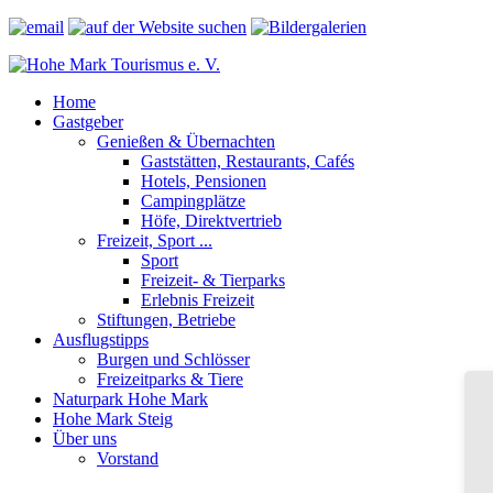
Home
Gastgeber
Genießen & Übernachten
Gaststätten, Restaurants, Cafés
Hotels, Pensionen
Campingplätze
Höfe, Direktvertrieb
Freizeit, Sport ...
Sport
Freizeit- & Tierparks
Erlebnis Freizeit
Stiftungen, Betriebe
Ausflugstipps
Burgen und Schlösser
Freizeitparks & Tiere
Naturpark Hohe Mark
Hohe Mark Steig
Über uns
Vorstand