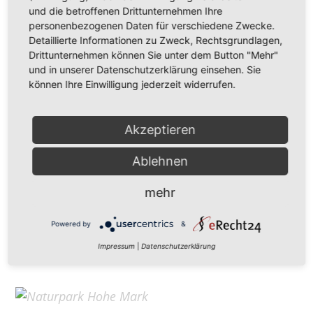
Hohe Mark Tourismus e. V.
und die betroffenen Drittunternehmen Ihre
personenbezogenen Daten für verschiedene Zwecke.
Redderstraße 421,
45711 Datteln
Detaillierte Informationen zu Zweck, Rechtsgrundlagen,
Fon: +49 (
0)2363 377 0
Drittunternehmen können Sie unter dem Button "Mehr"
und in unserer Datenschutzerklärung einsehen. Sie
info@hohe-mark-tourismus.de
können Ihre Einwilligung jederzeit widerrufen.
Impressum
Cookie-Einstellungen
Datenschutz
Akzeptieren
Ablehnen
Home
mehr
Kontakt
Suchen
Powered by
&
Aktuelles
Impressum
|
Datenschutzerklärung
Galerie