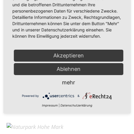
Hohe Mark Tourismus e. V.
und die betroffenen Drittunternehmen Ihre
personenbezogenen Daten für verschiedene Zwecke.
Redderstraße 421,
45711 Datteln
Detaillierte Informationen zu Zweck, Rechtsgrundlagen,
Fon: +49 (
0)2363 377 0
Drittunternehmen können Sie unter dem Button "Mehr"
und in unserer Datenschutzerklärung einsehen. Sie
info@hohe-mark-tourismus.de
können Ihre Einwilligung jederzeit widerrufen.
Impressum
Cookie-Einstellungen
Datenschutz
Akzeptieren
Ablehnen
Home
mehr
Kontakt
Suchen
Powered by
&
Aktuelles
Impressum
|
Datenschutzerklärung
Galerie