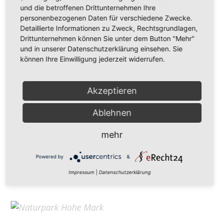
Hohe Mark Tourismus e. V.
und die betroffenen Drittunternehmen Ihre
personenbezogenen Daten für verschiedene Zwecke.
Redderstraße 421,
45711 Datteln
Detaillierte Informationen zu Zweck, Rechtsgrundlagen,
Fon: +49 (
0)2363 377 0
Drittunternehmen können Sie unter dem Button "Mehr"
und in unserer Datenschutzerklärung einsehen. Sie
info@hohe-mark-tourismus.de
können Ihre Einwilligung jederzeit widerrufen.
Impressum
Cookie-Einstellungen
Datenschutz
Akzeptieren
Ablehnen
Home
mehr
Kontakt
Suchen
Powered by
&
Aktuelles
Impressum
|
Datenschutzerklärung
Galerie