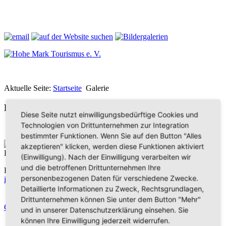
Aktuelle Seite:
Startseite
Galerie
Bilder aus der Hohen Mark
Diese Seite nutzt einwilligungsbedürftige Cookies und
Technologien von Drittunternehmen zur Integration
bestimmter Funktionen. Wenn Sie auf den Button "Alles
Hohe Mark Tourismus e. V.
akzeptieren" klicken, werden diese Funktionen aktiviert
Redderstraße 421,
45711 Datteln
(Einwilligung). Nach der Einwilligung verarbeiten wir
und die betroffenen Drittunternehmen Ihre
Fon: +49 (
0)2363 377 0
personenbezogenen Daten für verschiedene Zwecke.
info@hohe-mark-tourismus.de
Detaillierte Informationen zu Zweck, Rechtsgrundlagen,
Impressum
Drittunternehmen können Sie unter dem Button "Mehr"
Datenschutz
Cookie-Einstellungen
und in unserer Datenschutzerklärung einsehen. Sie
können Ihre Einwilligung jederzeit widerrufen.
Home