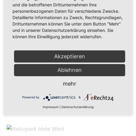
Hohe Mark Tourismus e. V.
und die betroffenen Drittunternehmen Ihre
personenbezogenen Daten für verschiedene Zwecke.
Redderstraße 421,
45711 Datteln
Detaillierte Informationen zu Zweck, Rechtsgrundlagen,
Fon: +49 (
0)2363 377 0
Drittunternehmen können Sie unter dem Button "Mehr"
und in unserer Datenschutzerklärung einsehen. Sie
info@hohe-mark-tourismus.de
können Ihre Einwilligung jederzeit widerrufen.
Impressum
Cookie-Einstellungen
Datenschutz
Akzeptieren
Ablehnen
Home
mehr
Kontakt
Suchen
Powered by
&
Aktuelles
Impressum
|
Datenschutzerklärung
Galerie