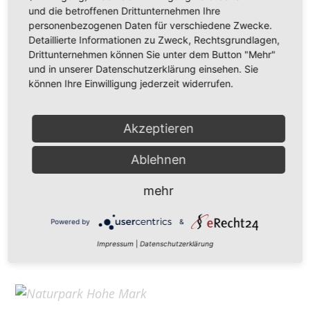
Hohe Mark Tourismus e. V.
und die betroffenen Drittunternehmen Ihre
personenbezogenen Daten für verschiedene Zwecke.
Redderstraße 421,
45711 Datteln
Detaillierte Informationen zu Zweck, Rechtsgrundlagen,
Fon: +49 (
0)2363 377 0
Drittunternehmen können Sie unter dem Button "Mehr"
und in unserer Datenschutzerklärung einsehen. Sie
info@hohe-mark-tourismus.de
können Ihre Einwilligung jederzeit widerrufen.
Impressum
Cookie-Einstellungen
Datenschutz
Akzeptieren
Ablehnen
Home
mehr
Kontakt
Suchen
Powered by
&
Aktuelles
Impressum
|
Datenschutzerklärung
Galerie