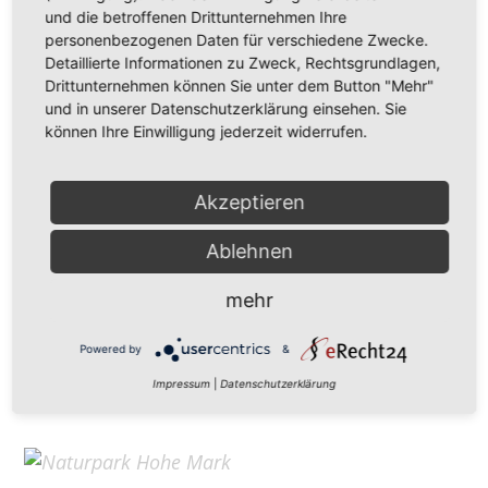
Hohe Mark Tourismus e. V.
und die betroffenen Drittunternehmen Ihre
personenbezogenen Daten für verschiedene Zwecke.
Redderstraße 421,
45711 Datteln
Detaillierte Informationen zu Zweck, Rechtsgrundlagen,
Fon: +49 (
0)2363 377 0
Drittunternehmen können Sie unter dem Button "Mehr"
und in unserer Datenschutzerklärung einsehen. Sie
info@hohe-mark-tourismus.de
können Ihre Einwilligung jederzeit widerrufen.
Impressum
Cookie-Einstellungen
Datenschutz
Akzeptieren
Ablehnen
Home
mehr
Kontakt
Suchen
Powered by
&
Aktuelles
Impressum
|
Datenschutzerklärung
Galerie